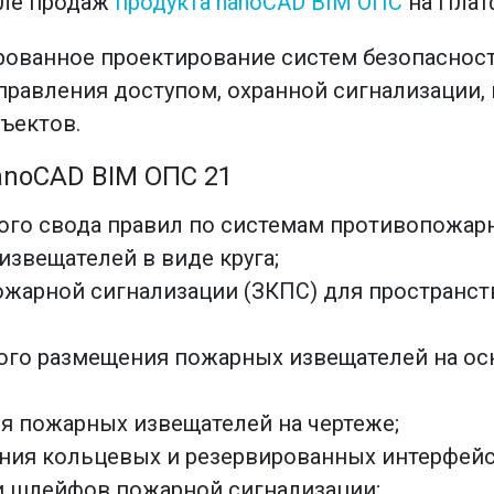
але продаж
продукта nanoCAD BIM ОПС
на Плат
рованное проектирование систем безопасност
управления доступом, охранной сигнализации
ъектов.
noCAD BIM ОПС 21
го свода правил по системам противопожарн
извещателей в виде круга;
ожарной сигнализации (ЗКПС) для пространс
ого размещения пожарных извещателей на ос
я пожарных извещателей на чертеже;
ия кольцевых и резервированных интерфейс
и шлейфов пожарной сигнализации;